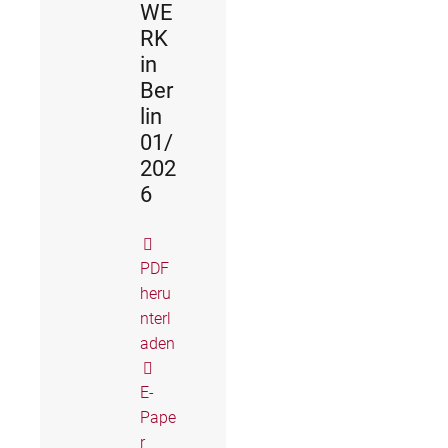
WE
RK
in
Ber
lin
01/
202
6
PDF
heru
nterl
aden
E-
Pape
r