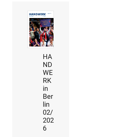
HA
ND
WE
RK
in
Ber
lin
02/
202
6