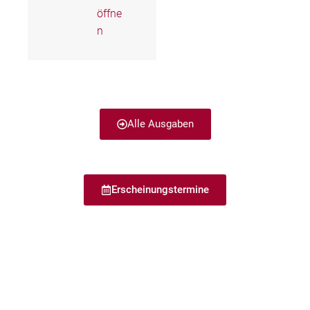
öffne
n
Alle Ausgaben
Erscheinungstermine