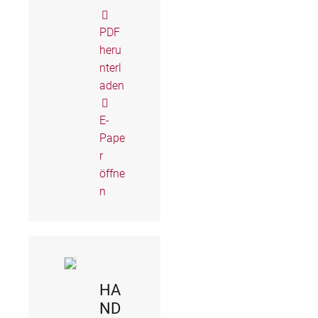
PDF
heru
nterl
aden
E-
Pape
r
öffne
n
HA
ND